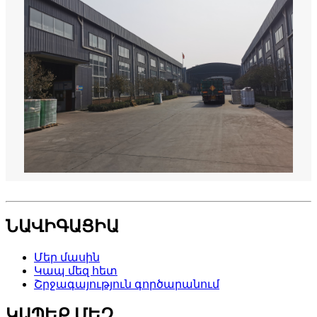
ՆԱՎԻԳԱՑԻԱ
Մեր մասին
Կապ մեզ հետ
Շրջագայություն գործարանում
ԿԱՊԵՔ ՄԵԶ