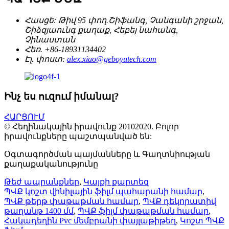
Հասցե:
Թիվ 95 փող.Շիֆանգ, Չանգանի շրջան,
Շիձզյաունգ քաղաք, Հեբեյ նահանգ,
Չինաստան
Հեռ.
+86-18931134402
Էլ. փոստ:
alex.xiao@geboyutech.com
Ինչ ես ուզում իմանալ?
ՀԱՐՑՈՒՄ
© Հեղինակային իրավունք 20102020. Բոլոր
իրավունքները պաշտպանված են:
Օգտագործման պայմանները և Գաղտնիության
քաղաքականությունը
Թեժ ապրանքներ
,
Կայքի քարտեզ
ՊՎՔ կոշտ վինիլային ֆիլմ պահարանի համար
,
ՊՎՔ թերթ փաթաթման համար
,
ՊՎՔ դեկորատիվ
թաղանթ 1400 մմ
,
ՊՎՔ ֆիլմ փաթաթման համար
,
Հակադեղին Pvc մեմբրանի փայլաթիթեղ
,
Կոշտ ՊՎՔ