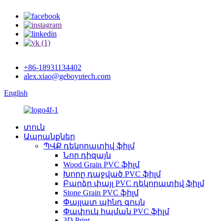
+86-18931134402
alex.xiao@geboyutech.com
English
տուն
Ապրանքներ
ՊՎՔ դեկորատիվ ֆիլմ
Նոր դիզայն
Wood Grain PVC ֆիլմ
Խորը դաջված PVC ֆիլմ
Բարձր փայլ PVC դեկորատիվ ֆիլմ
Stone Grain PVC ֆիլմ
Փայլատ պինդ գույն
Փափուկ հպման PVC ֆիլմ
3D Print