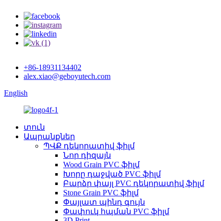
+86-18931134402
alex.xiao@geboyutech.com
English
տուն
Ապրանքներ
ՊՎՔ դեկորատիվ ֆիլմ
Նոր դիզայն
Wood Grain PVC ֆիլմ
Խորը դաջված PVC ֆիլմ
Բարձր փայլ PVC դեկորատիվ ֆիլմ
Stone Grain PVC ֆիլմ
Փայլատ պինդ գույն
Փափուկ հպման PVC ֆիլմ
3D Print