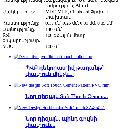
Հատկություններ:
Լաքակայուն, Մեխանիկական
ամրություն, Ճկուն
Մակերեւույթ:
MDF, MLB, Chipboard.Փրփուր
տախտակ
Հաստությունը:
0.18 մմ, 0.25 մմ, 0.30 մմ, 0.35 մմ
Լայնությունը:
1400 մմ
Roll
100 գծային մետր
երկարությունը:
MOQ
1000 մ
ՊՎՔ դեկորատիվ թաղանթ՝
փափուկ մինչև...
Նոր դիզայն Soft Touch Cemen...
Նոր դիզայն, պինդ գույնի
փափուկ...