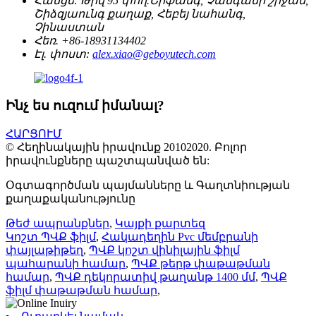
Հասցե:
Թիվ 95 փող.Շիֆանգ, Չանգանի շրջան,
Շիձզյաունգ քաղաք, Հեբեյ նահանգ,
Չինաստան
Հեռ.
+86-18931134402
Էլ. փոստ:
alex.xiao@geboyutech.com
Ինչ ես ուզում իմանալ?
ՀԱՐՑՈՒՄ
© Հեղինակային իրավունք 20102020. Բոլոր
իրավունքները պաշտպանված են:
Օգտագործման պայմանները և Գաղտնիության
քաղաքականությունը
Թեժ ապրանքներ
,
Կայքի քարտեզ
Կոշտ ՊՎՔ ֆիլմ
,
Հակադեղին Pvc մեմբրանի
փայլաթիթեղ
,
ՊՎՔ կոշտ վինիլային ֆիլմ
պահարանի համար
,
ՊՎՔ թերթ փաթաթման
համար
,
ՊՎՔ դեկորատիվ թաղանթ 1400 մմ
,
ՊՎՔ
ֆիլմ փաթաթման համար
,