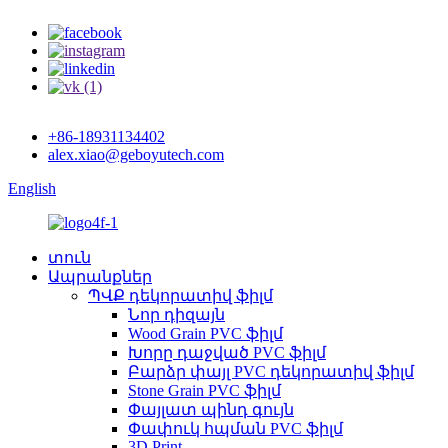
+86-18931134402
alex.xiao@geboyutech.com
English
տուն
Ապրանքներ
ՊՎՔ դեկորատիվ ֆիլմ
Նոր դիզայն
Wood Grain PVC ֆիլմ
Խորը դաջված PVC ֆիլմ
Բարձր փայլ PVC դեկորատիվ ֆիլմ
Stone Grain PVC ֆիլմ
Փայլատ պինդ գույն
Փափուկ հպման PVC ֆիլմ
3D Print