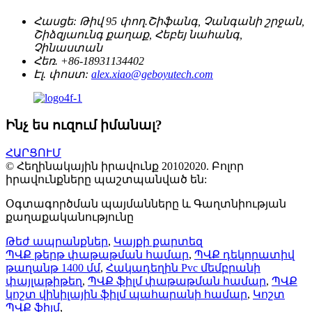
Հասցե:
Թիվ 95 փող.Շիֆանգ, Չանգանի շրջան,
Շիձզյաունգ քաղաք, Հեբեյ նահանգ,
Չինաստան
Հեռ.
+86-18931134402
Էլ. փոստ:
alex.xiao@geboyutech.com
Ինչ ես ուզում իմանալ?
ՀԱՐՑՈՒՄ
© Հեղինակային իրավունք 20102020. Բոլոր
իրավունքները պաշտպանված են:
Օգտագործման պայմանները և Գաղտնիության
քաղաքականությունը
Թեժ ապրանքներ
,
Կայքի քարտեզ
ՊՎՔ թերթ փաթաթման համար
,
ՊՎՔ դեկորատիվ
թաղանթ 1400 մմ
,
Հակադեղին Pvc մեմբրանի
փայլաթիթեղ
,
ՊՎՔ ֆիլմ փաթաթման համար
,
ՊՎՔ
կոշտ վինիլային ֆիլմ պահարանի համար
,
Կոշտ
ՊՎՔ ֆիլմ
,